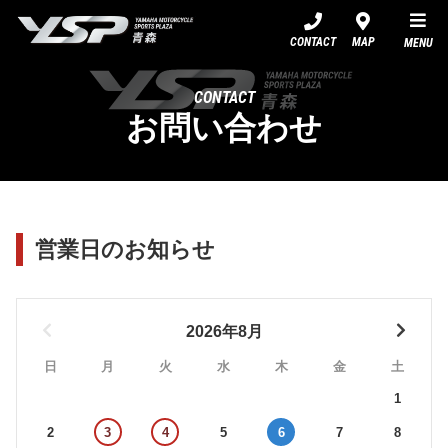
YSP青森
CONTACT
MAP
MENU
CONTACT
お問い合わせ
営業日のお知らせ
2026年8月
日
月
火
水
木
金
土
1
2
3
4
5
6
7
8