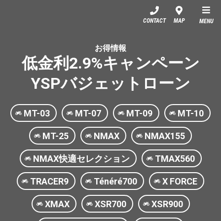
YSP青森
CONTACT
MAP
MENU
お得情報
低金利2.9%キャンペーン
YSPバジェットローン
MT-03
MT-07
MT-09
MT-10
MT-25
NMAX
NMAX155
NMAX快適セレクション
TMAX560
TRACER9
Ténéré700
X FORCE
XMAX
XSR700
XSR900