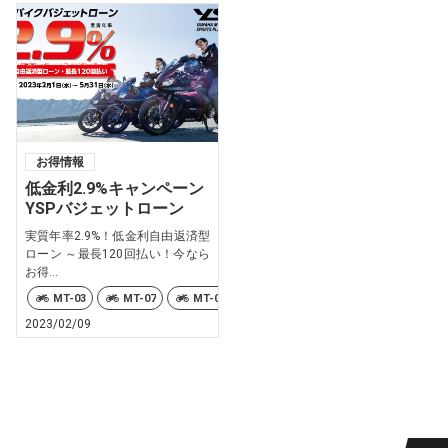
お得情報
低金利2.9%キャンペーン
YSPバジェットローン
実質年率2.9%！低金利自由返済型
ローン ～最長120回払い！今なら
お得...
MT-03
MT-07
MT-09
MT-10
MT-25
NMAX
2023/02/09