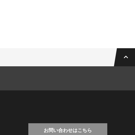
RACER9
Ténéré700
X FORCE
XMAX
XSR700
XSR900
お問い合わせはこちら