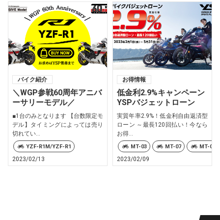
バイク紹介
お得情報
＼WGP参戦60周年アニバ
低金利2.9%キャンペーン
ーサリーモデル／
YSPバジェットローン
■1台のみとなります 【台数限定モ
実質年率2.9%！低金利自由返済型
デル】タイミングによっては売り
ローン ～最長120回払い！今なら
切れてい...
お得...
YZF-R1M/YZF-R1
MT-03
MT-07
MT-09
2023/02/13
2023/02/09