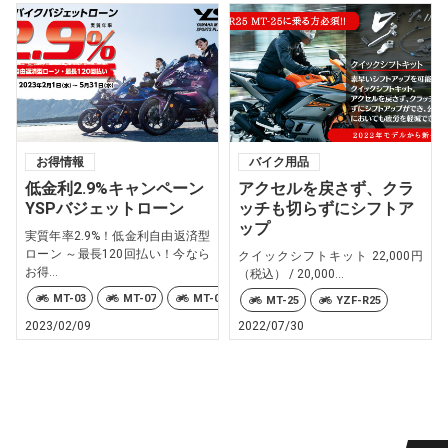
お得情報
バイク用品
低金利2.9%キャンペーン
アクセルを戻さず、クラ
YSPバジェットローン
ッチも切らずにシフトア
ップ
実質年率2.9%！低金利自由返済型
ローン ～最長120回払い！今なら
クイックシフトキット 22,000円
お得...
（税込） / 20,000...
MT-03
MT-07
MT-09
MT-10
MT-25
NMAX
MT-25
YZF-R25
2023/02/09
2022/07/30