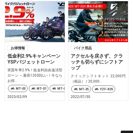
お得情報
バイク用品
低金利2.9%キャンペーン
アクセルを戻さず、クラ
YSPバジェットローン
ッチも切らずにシフトア
ップ
実質年率2.9%！低金利自由返済型
ローン ～最長120回払い！今なら
クイックシフトキット 22,000円
お得...
（税込） / 20,000...
MT-03
MT-07
MT-09
MT-10
MT-25
NMAX
MT-25
YZF-R25
2023/02/09
2022/07/30