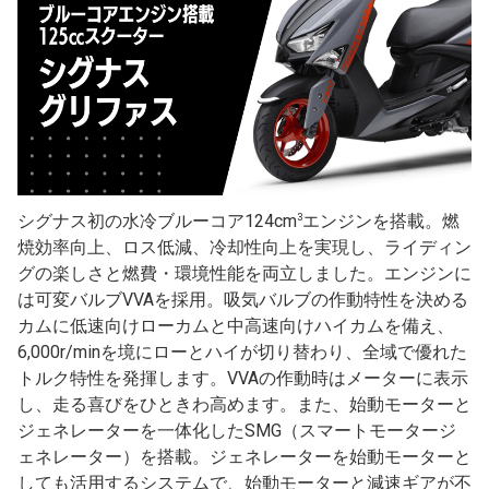
3
シグナス初の水冷ブルーコア124cm
エンジンを搭載。燃
焼効率向上、ロス低減、冷却性向上を実現し、ライディン
グの楽しさと燃費・環境性能を両立しました。エンジンに
は可変バルブVVAを採用。吸気バルブの作動特性を決める
カムに低速向けローカムと中高速向けハイカムを備え、
6,000r/minを境にローとハイが切り替わり、全域で優れた
トルク特性を発揮します。VVAの作動時はメーターに表示
し、走る喜びをひときわ高めます。また、始動モーターと
ジェネレーターを一体化したSMG（スマートモータージ
ェネレーター）を搭載。ジェネレーターを始動モーターと
しても活用するシステムで、始動モーターと減速ギアが不