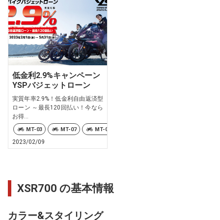
低金利2.9%キャンペーン
YSPバジェットローン
実質年率2.9%！低金利自由返済型
ローン ～最長120回払い！今なら
お得...
MT-03
MT-07
MT-09
MT-10
MT-25
NMAX
2023/02/09
XSR700 の基本情報
カラー&スタイリング