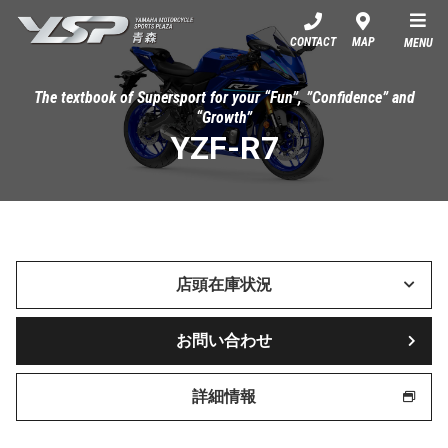
YSP青森
CONTACT
MAP
MENU
The textbook of Supersport for your “Fun”, ”Confidence” and
“Growth”
YZF-R7
店頭在庫状況
お問い合わせ
詳細情報