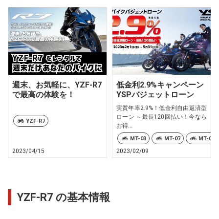
週末、お気軽に、YZF-R7
低金利2.9%キャンペーン
で最高の体験を！
YSPバジェットローン
実質年率2.9%！低金利自由返済型
ローン ～最長120回払い！今なら
YZF-R7
お得...
MT-03
MT-07
MT-09
2023/04/15
2023/02/09
YZF-R7 の基本情報